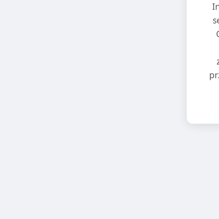
I
s
pr